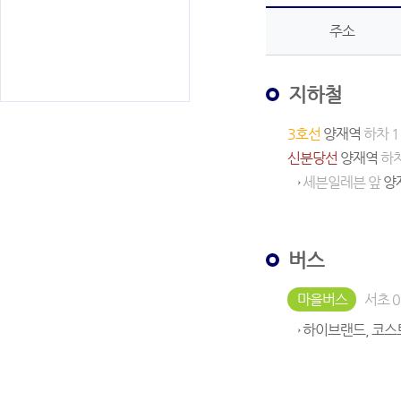
주소
지하철
3호선
양재역
하차 1
신분당선
양재역
하차
→
세븐일레븐 앞
양
버스
마을버스
서초 08
→ 하이브랜드, 코스